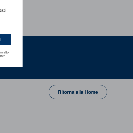
zati
I
in alto
ente
ua
Ritorna alla Home