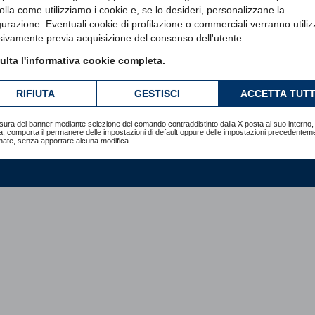
olla come utilizziamo i cookie e, se lo desideri, personalizzane la
gurazione. Eventuali cookie di profilazione o commerciali verranno utiliz
sivamente previa acquisizione del consenso dell'utente.
lta l'informativa cookie completa.
RIFIUTA
GESTISCI
ACCETTA TUTT
sura del banner mediante selezione del comando contraddistinto dalla X posta al suo interno, 
ri tutti i servizi offerti da STEP
a, comporta il permanere delle impostazioni di default oppure delle impostazioni precedentem
Contin
nate, senza apportare alcuna modifica.