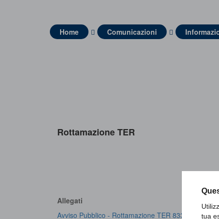
Home
Comunicazioni
Informazio
Rottamazione TER
Ques
Allegati
Utili
Avviso Pubblico - Rottamazione TER 833f7f9370 34
tua e