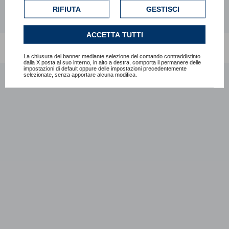
esclusivamente previa acquisizione del consenso
RIFIUTA
GESTISCI
dell'utente.
Consulta l'informativa cookie completa.
ACCETTA TUTTI
RITORNA ALLA HOME
La chiusura del banner mediante selezione del comando contraddistinto
dalla X posta al suo interno, in alto a destra, comporta il permanere delle
impostazioni di default oppure delle impostazioni precedentemente
selezionate, senza apportare alcuna modifica.