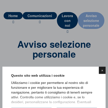
Home
Comunicazioni
Lavora
Avviso
con
selezione
noi
personale
Avviso selezione
personale
×
Questo sito web utilizza i cookie
Utilizziamo i cookie per permettere al nostro sito di
funzionare e per migliorare la tua esperienza di
Consulta le posizioni aperte
navigazione, pertanto ti consigliamo di tenerli sempre
attivi. Controlla come utilizziamo i cookie e, se lo
desideri, personalizzane la configurazione. Eventuali
Carica il tuo cv accedendo alla sezione
Lavora con noi
cookie di profilazione o commerciali verranno utilizzati