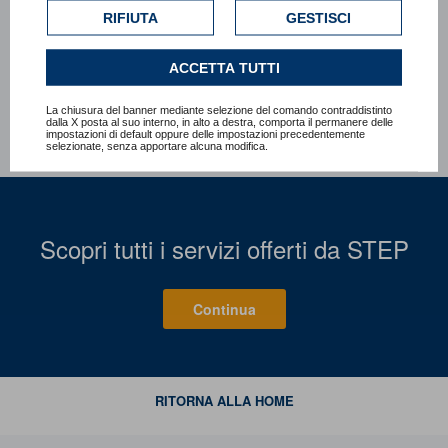
esclusivamente previa acquisizione del consenso
RIFIUTA
GESTISCI
dell'utente.
Tweet
Consulta l'informativa cookie completa.
ACCETTA TUTTI
La chiusura del banner mediante selezione del comando contraddistinto
dalla X posta al suo interno, in alto a destra, comporta il permanere delle
impostazioni di default oppure delle impostazioni precedentemente
selezionate, senza apportare alcuna modifica.
Scopri tutti i servizi offerti da STEP
Continua
RITORNA ALLA HOME