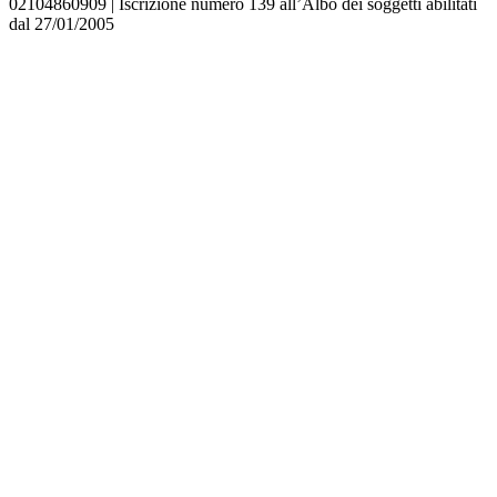
02104860909 | Iscrizione numero 139 all’Albo dei soggetti abilitati
dal 27/01/2005