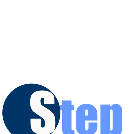
✅ Innovazione e sicurezza
Sistemi certificati e conformi alle normative.
Integrazione con PagoPA e piattaforme digitali.
Protezione dei dati e tracciabilità delle operazioni.
Con STEP, la sosta urbana diventa un servizio intelligente, fluido e
orientato al futuro.
Un sistema che semplifica la vita dei cittadini, valorizza il territorio e
garantisce entrate certe per l’Amministrazione.
La sosta non è più un problema: è una risorsa strategica.