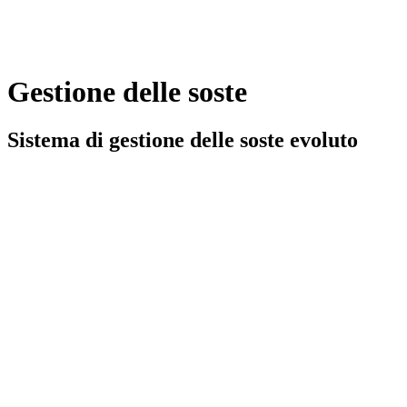
G
e
s
t
i
o
n
e
d
e
l
l
e
s
o
s
t
e
S
i
s
t
e
m
a
d
i
g
e
s
t
i
o
n
e
d
e
l
l
e
s
o
s
t
e
e
v
o
l
u
t
o